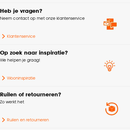
Goed om te weten is dat je deze keuze altijd nog
kan aanpassen, bekijk hiervoor onze
Heb je vragen?
Garantietermijn
24 maanden
cookieverklaring
.
Neem contact op met onze klantenservice
Gebruiksklasse
Normaal woongebruik
Klantenservice
Geschikt voor ruimte
Woonkamer, Zithoek
Op zoek naar inspiratie?
We helpen je graag!
Serie
Rima
Wooninspiratie
Interieurstijl
Scandinavisch, Japandi
Ruilen of retourneren?
Gemaakt van MDF hout,
Zo werkt het
Samenstelling
afgewerkt met FSC
walnoot fineer.
Ruilen en retourneren
Breedte
38 CM