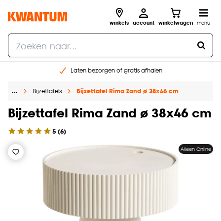
winkels
account
winkelwagen
menu
Laten bezorgen of gratis afhalen
Shop online of in onze 14 winkels
…
Bijzettafels
Bijzettafel Rima Zand ø 38x46 cm
Gratis raam advies en opmeten aan huis
€ 5,- korting op je volgende bestelling
Bijzettafel Rima Zand ø 38x46 cm
5
(
6
)
Alleen Online