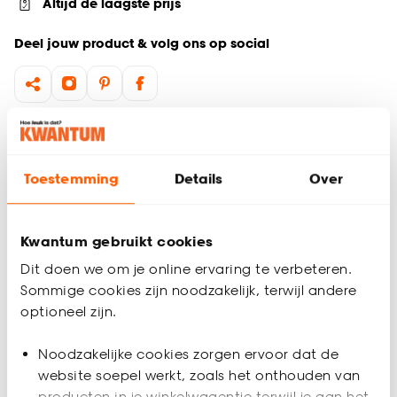
Altijd de laagste prijs
Deel jouw product & volg ons op social
Productomschrijving
Ø38 x 46 (H) cm
Toestemming
Details
Over
Duurzaam (FSC) hout
Ronde eigentijdse vorm
Inclusief opbergruimte
Kwantum gebruikt cookies
Bijzettafel Rima in zandkleur geeft jouw interieur een
Dit doen we om je online ervaring te verbeteren.
moderne en elegante uitstraling. Het geribbelde tafelblad
Sommige cookies zijn noodzakelijk, terwijl andere
trekt direct de aandacht en maakt dit tafeltje tot een echte
eyecatcher. Gebruik Rima als compacte salontafel voor
optioneel zijn.
Productspecificaties
hapjes en drankjes, als nachtkastje naast je bed of als
plantenstandaard in de woonkamer. Dankzij het
Noodzakelijke cookies zorgen ervoor dat de
Artikelnummer
4319046
multifunctionele design kun je hem in elke ruimte een plekje
website soepel werkt, zoals het onthouden van
geven. Combineer hem met andere bijzettafels in
producten in je winkelwagentje terwijl je aan het