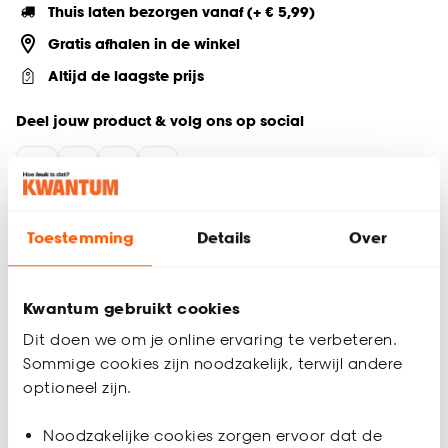
Thuis laten bezorgen vanaf (+ € 5,99)
Gratis afhalen in de winkel
Altijd de laagste prijs
Deel jouw product & volg ons op social
Productomschrijving
Toestemming
Details
Over
Ruim, lichtgewicht en eenvoudig schoon te maken
Stevig design met comfortabele handvatten
Kwantum gebruikt cookies
Dit vrolijke dienblad met Smiley-print brengt direct sfeer in de
woonkamer of keuken. Het behoort tot de mintgroene
Dit doen we om je online ervaring te verbeteren.
dienbladen en heeft een diameter van 35 cm, ideaal voor
Sommige cookies zijn noodzakelijk, terwijl andere
het serveren van drankjes en hapjes. Dit model valt binnen
optioneel zijn.
onze ronde dienbladen en is gemaakt van melamine,
waardoor het licht en stevig is. Het praktische dienblad met
Productspecificaties
Noodzakelijke cookies zorgen ervoor dat de
twee handvatten zorgt voor extra gebruiksgemak.