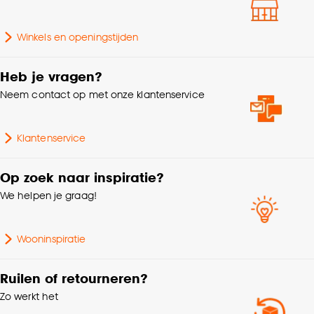
Gewicht
0.55 Kg
Goed om te weten is dat je deze keuze altijd nog
Winkels en openingstijden
kan aanpassen, bekijk hiervoor onze
Doorsnede
35 CM
cookieverklaring
.
Heb je vragen?
Aantal stuks
1 Stk
Neem contact op met onze klantenservice
Garantietermijn
24 maanden
Klantenservice
Lengte
35 CM
Op zoek naar inspiratie?
We helpen je graag!
Wooninspiratie
Ruilen of retourneren?
Zo werkt het