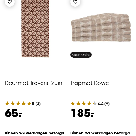
Alleen Online
Deurmat Travers Bruin
Trapmat Rowe
5
(
3
)
4.4
(
9
)
-
-
65.
185.
Binnen 2-3 werkdagen bezorgd
Binnen 2-3 werkdagen bezorgd