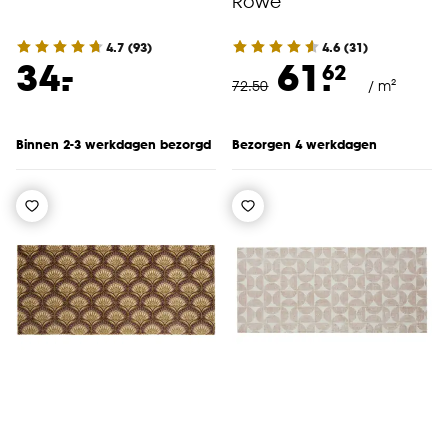
Rowe
4.7
(
93
)
4.6
(
31
)
-
34.
61.
62
72
.
50
/ m²
Binnen 2-3 werkdagen bezorgd
Bezorgen 4 werkdagen