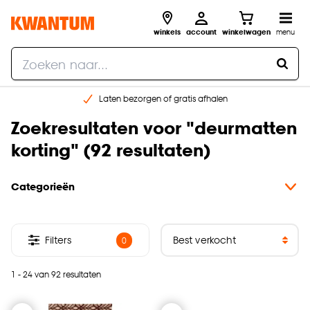
winkels
account
winkelwagen
menu
Laten bezorgen of gratis afhalen
Shop online of in onze 14 winkels
Zoekresultaten voor
"
deurmatten
Gratis raam advies en opmeten aan huis
korting
" (
92 resultaten
)
€ 5,- korting op je volgende bestelling
Categorieën
Filters
0
1 - 24 van 92 resultaten