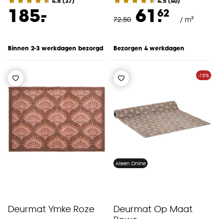
4.6
(
37
)
4.5
(
40
)
-
185.
61.
62
72
.
50
/ m²
Binnen 2-3 werkdagen bezorgd
Bezorgen 4 werkdagen
-15%
Alleen Online
Deurmat Ymke Roze
Deurmat Op Maat