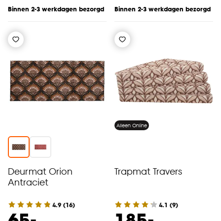
Binnen 2-3 werkdagen bezorgd
Binnen 2-3 werkdagen bezorgd
Alleen Online
Deurmat Orion
Trapmat Travers
Antraciet
4.9
(
16
)
4.1
(
9
)
-
-
65.
185.