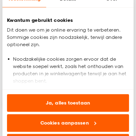
Kwantum gebruikt cookies
Dit doen we om je online ervaring te verbeteren.
Deurmat Stryker
Deurmat Leopardo
Sommige cookies zijn noodzakelijk, terwijl andere
optioneel zijn.
(0)
4.7
(
7
)
Noodzakelijke cookies zorgen ervoor dat de
-
-
65.
34.
website soepel werkt, zoals het onthouden van
producten in je winkelwagentje terwijl je aan het
shoppen bent.
Binnen 2-3 werkdagen bezorgd
Binnen 2-3 werkdagen bezorgd
Analytische cookies (optioneel) helpen ons de
website te verbeteren voor jou en al onze andere
Ja, alles toestaan
-15%
klanten.
Cookies aanpassen
Marketing cookies (optioneel) laten jou
relevante informatie en aanbiedingen zien op