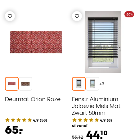
-20%
+
3
Deurmat Orion Roze
Fenstr Aluminium
Jaloezie Mels Mat
Zwart 50mm
4.9
(
58
)
4.9
(
8
)
-
65.
al vanaf
44.
10
55
.
12