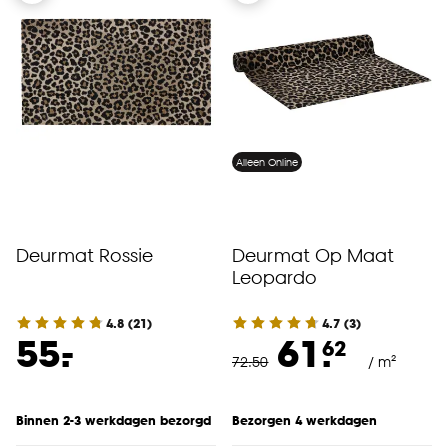
Alleen Online
Deurmat Rossie
Deurmat Op Maat
Leopardo
4.8
(
21
)
4.7
(
3
)
-
55.
61.
62
72
.
50
/ m²
Binnen 2-3 werkdagen bezorgd
Bezorgen 4 werkdagen