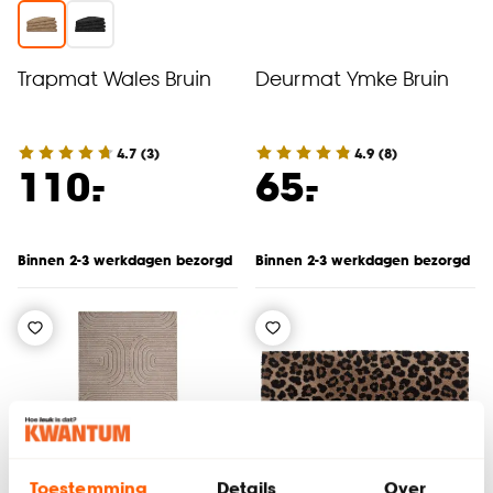
Trapmat Wales Bruin
Deurmat Ymke Bruin
4.7
(
3
)
4.9
(
8
)
-
-
110.
65.
Binnen 2-3 werkdagen bezorgd
Binnen 2-3 werkdagen bezorgd
Toestemming
Details
Over