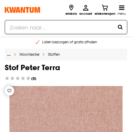
winkels
account
winkelwagen
menu
Laten bezorgen of gratis afhalen
Shop online of in onze 14 winkels
…
Woontextiel
Stoffen
Gratis raam advies en opmeten aan huis
€ 5,- korting op je volgende bestelling
Stof Peter Terra
(0)