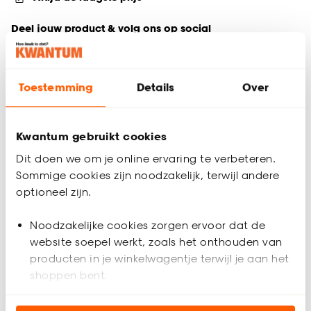
Deel jouw product & volg ons op social
Toestemming
Details
Over
Productomschrijving
Stof Peter terra. 142 cm breed.
Kwantum gebruikt cookies
Productspecificaties
Dit doen we om je online ervaring te verbeteren.
Artikelnummer
4306191
Sommige cookies zijn noodzakelijk, terwijl andere
optioneel zijn.
EAN nummer
8720197058425
Noodzakelijke cookies zorgen ervoor dat de
website soepel werkt, zoals het onthouden van
Kleur
Bruin
producten in je winkelwagentje terwijl je aan het
shoppen bent.
Materiaal
Polyester
Beoordelingen
(0)
Analytische cookies (optioneel) helpen ons de