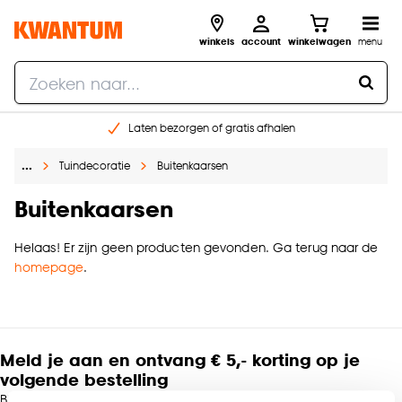
winkels
account
winkelwagen
menu
Laten bezorgen of gratis afhalen
Shop online of in onze 14 winkels
…
Tuindecoratie
Buitenkaarsen
Gratis raam advies en opmeten aan huis
€ 5,- korting op je volgende bestelling
Buitenkaarsen
Helaas! Er zijn geen producten gevonden. Ga terug naar de
homepage
.
Meld je aan en ontvang € 5,- korting op je
volgende bestelling
Blijf per e-mail op de hoogte van leuke aanbiedingen, inspiratie