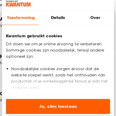
en meer!
Toestemming
Details
Over
Altijd een winkel in de buurt
Vind jouw Kwantum winkel
Kwantum gebruikt cookies
Winkels en openingstijden
Dit doen we om je online ervaring te verbeteren.
Sommige cookies zijn noodzakelijk, terwijl andere
Heb je vragen?
optioneel zijn.
Neem contact op met onze klantenservice
Noodzakelijke cookies zorgen ervoor dat de
website soepel werkt, zoals het onthouden van
Klantenservice
producten in je winkelwagentje terwijl je aan het
shoppen bent.
Op zoek naar inspiratie?
Analytische cookies (optioneel) helpen ons de
We helpen je graag!
website te verbeteren voor jou en al onze andere
Ja, alles toestaan
klanten.