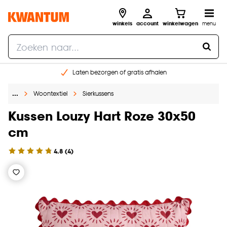
winkels
account
winkelwagen
menu
Laten bezorgen of gratis afhalen
Shop online of in onze 14 winkels
…
Woontextiel
Sierkussens
Gratis raam advies en opmeten aan huis
€ 5,- korting op je volgende bestelling
Kussen Louzy Hart Roze 30x50
cm
4.8
(
4
)