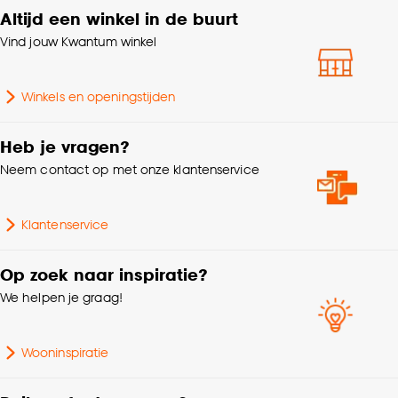
Altijd een winkel in de buurt
Standaard afmetingen
30x50cm
klikken.
Vind jouw Kwantum winkel
Goed om te weten is dat je deze keuze altijd nog
Breedte
50 CM
kan aanpassen, bekijk hiervoor onze
Winkels en openingstijden
cookieverklaring
.
Lengte
30 CM
Heb je vragen?
Hoogte
12 CM
Neem contact op met onze klantenservice
Gewicht
0.44 Kg
Klantenservice
Garantietermijn
24 maanden
Op zoek naar inspiratie?
We helpen je graag!
Interieurstijl
Kleurrijk
Wooninspiratie
Type kussen
Sierkussens