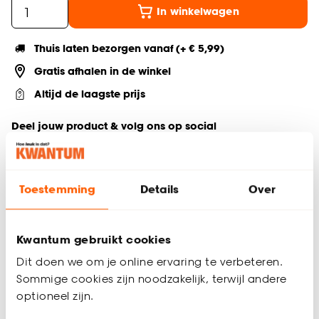
In winkelwagen
Thuis laten bezorgen vanaf (+ € 5,99)
Gratis afhalen in de winkel
Altijd de laagste prijs
Deel jouw product & volg ons op social
Toestemming
Details
Over
Productomschrijving
Sierkussen met roze hartjes
Langwerpig kussen van 30x50 cm
Kwantum gebruikt cookies
Gemaakt van 100% polyester
Dit doen we om je online ervaring te verbeteren.
Dit Louzy kussen is kleurrijk, roze van kleur en met speelse
Sommige cookies zijn noodzakelijk, terwijl andere
hartjes, perfect voor Valentijn en het hele jaar door. Dit
optioneel zijn.
langwerpig sierkussen van 30x50 cm is geschikt voor op de