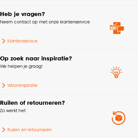
Geschikt voor
Vaatwasser, Magnetron
Goed om te weten is dat je deze keuze altijd nog
kan aanpassen, bekijk hiervoor onze
Heb je vragen?
cookieverklaring
.
Breedte
14.1 CM
Neem contact op met onze klantenservice
Serie
Ivo
Klantenservice
Garantietermijn
24 maanden
Op zoek naar inspiratie?
We helpen je graag!
Diameter (filter)
10-14cm
Wooninspiratie
Hoogte
6.1 CM
Ruilen of retourneren?
Lengte
14.1 CM
Zo werkt het
Doorsnede
14 CM
Ruilen en retourneren