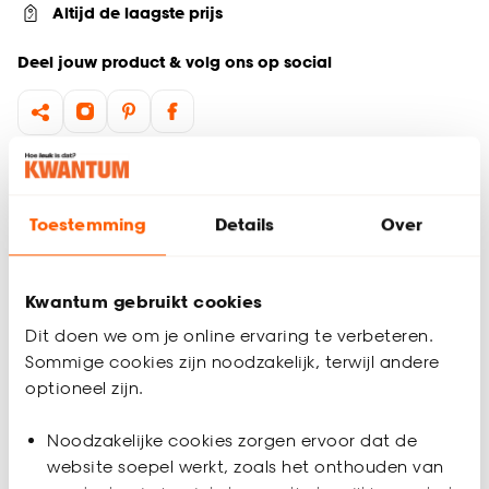
Altijd de laagste prijs
Deel jouw product & volg ons op social
Productomschrijving
De Ivo schaal is perfect voor soepen, salades en kleine
Toestemming
Details
Over
gerechten. Deze sfeervolle en moderne schaal, met een
diameter van 14 cm, is uitgevoerd in okergeel aardewerk
(stoneware) met een subtiele overgang naar een crème
Kwantum gebruikt cookies
kleur. Het stijlvolle ontwerp maakt dit schaaltje een ideale
toevoeging aan elke tafelsetting.
Dit doen we om je online ervaring te verbeteren.
Sommige cookies zijn noodzakelijk, terwijl andere
Serie: Ivo
optioneel zijn.
Gemaakt van aardewerk (stoneware)
Productspecificaties
Magnetron- en vaatwasserbestendig
Noodzakelijke cookies zorgen ervoor dat de
Artikelnummer
4314088
website soepel werkt, zoals het onthouden van