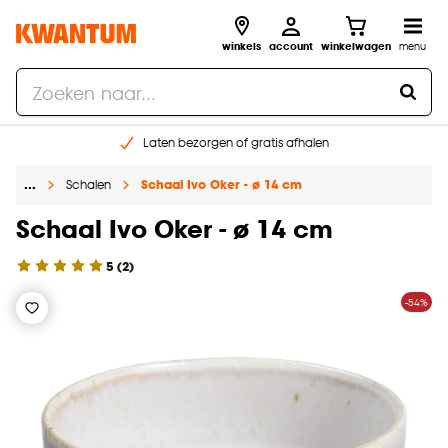
winkels
account
winkelwagen
menu
Laten bezorgen of gratis afhalen
Shop online of in onze 14 winkels
…
Schalen
Schaal Ivo Oker - ø 14 cm
Gratis raam advies en opmeten aan huis
€ 5,- korting op je volgende bestelling
Schaal Ivo Oker - ø 14 cm
5
(
2
)
-54%