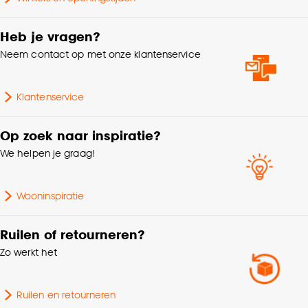
Goed om te weten is dat je deze keuze altijd nog
Gewicht
1.19 Kg
kan aanpassen, bekijk hiervoor onze
Heb je vragen?
cookieverklaring
.
Hoogte
60 CM
Neem contact op met onze klantenservice
Lengte
45 CM
Klantenservice
Wanddecoratie
Type wanddecoratie
Op zoek naar inspiratie?
algemeen
We helpen je graag!
Garantietermijn
24 maanden
Wooninspiratie
Kleurtint
Beige
Ruilen of retourneren?
Zo werkt het
Breedte
3 CM
Ruilen en retourneren