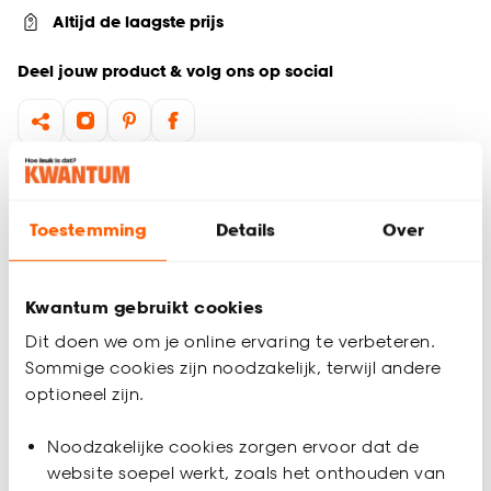
Altijd de laagste prijs
Deel jouw product & volg ons op social
Productomschrijving
Sfeervolle, moderne wanddecoratie voor woonkamer en
Toestemming
Details
Over
slaapkamer
Gemaakt van MDF met strak beige design
Deze Rocca wanddecoratie is een beige wanddecoratie
Kwantum gebruikt cookies
met een modern en sfeervol karakter. De houten
Dit doen we om je online ervaring te verbeteren.
wanddecoratie heeft een strak frame gemaakt van MDF en
Sommige cookies zijn noodzakelijk, terwijl andere
past perfect in de woonkamer of slaapkamer. Dankzij de
optioneel zijn.
neutrale kleur en het tijdloze ontwerp brengt deze
Productspecificaties
wanddecoratie rust en stijl in elk interieur, ideaal voor een
Noodzakelijke cookies zorgen ervoor dat de
warme en moderne uitstraling.
Artikelnummer
4322656
website soepel werkt, zoals het onthouden van