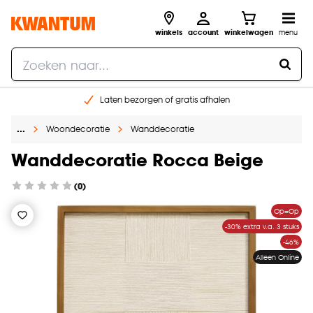
winkels
account
winkelwagen
menu
Laten bezorgen of gratis afhalen
Shop online of in onze 14 winkels
…
Woondecoratie
Wanddecoratie
Gratis raam advies en opmeten aan huis
€ 5,- korting op je volgende bestelling
Wanddecoratie Rocca Beige
(0)
Op=Op
-30% extra v.a. 3 stuks
-46%
Alleen Online